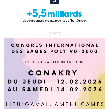
- Publicité -