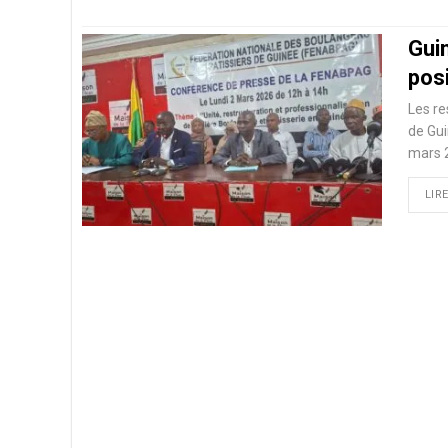
Guin
pos
Les re
de Gu
mars 2
LIRE