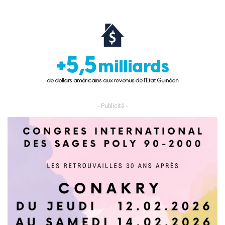
- Publicité -