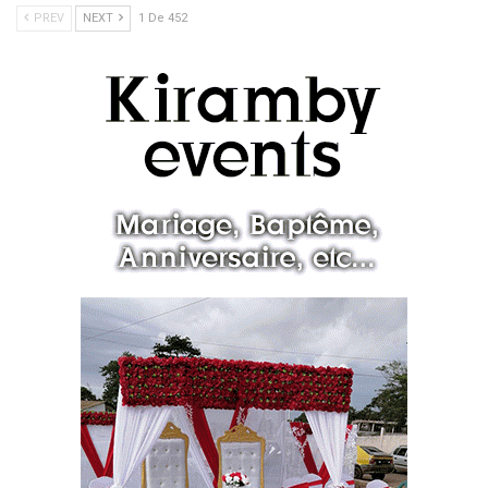
PREV
NEXT
1 De 452