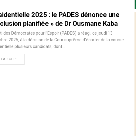
sidentielle 2025 : le PADES dénonce une
xclusion planifiée » de Dr Ousmane Kaba
ti des Démocrates pour l’Espoir (PADES) a réagi, ce jeudi 13
re 2025, à la décision de la Cour suprême d’écarter de la course
entielle plusieurs candidats, dont…
 LA SUITE...