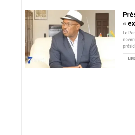
Pré
« e
Le Par
novemb
présid
LIRE