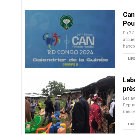
Can
Pou
Du 27
accuei
handba
LIRE
Labé
près
Les av
Depuis
meure
LIRE