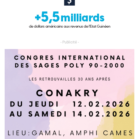
- Publicité -