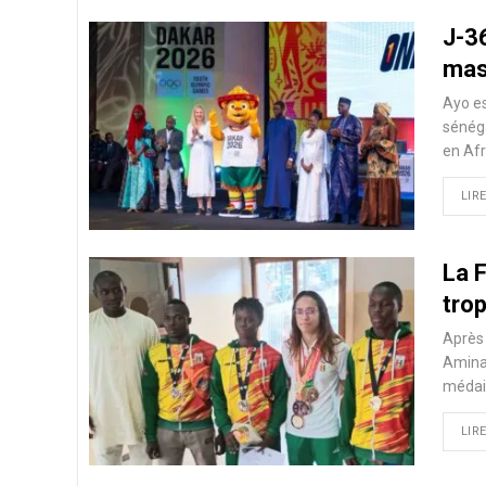
J-3
masc
Ayo es
sénéga
en Afr
LIRE
La 
trop
Après 
Aminat
médail
LIRE