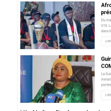
Afr
prés
Du mar
U16. L
dans l
LIRE
Gui
COM
La Gui
minist
portée
LIRE