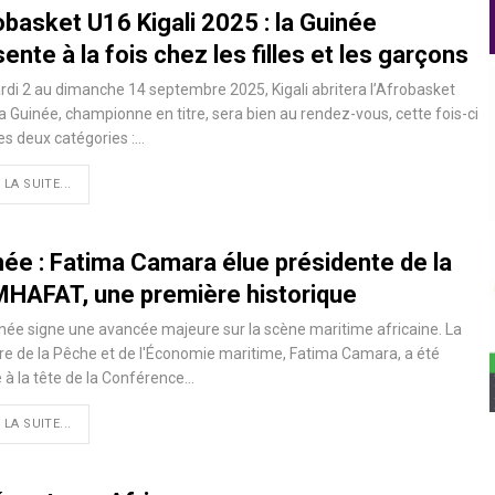
obasket U16 Kigali 2025 : la Guinée
ente à la fois chez les filles et les garçons
di 2 au dimanche 14 septembre 2025, Kigali abritera l’Afrobasket
a Guinée, championne en titre, sera bien au rendez-vous, cette fois-ci
es deux catégories :…
 LA SUITE...
née : Fatima Camara élue présidente de la
HAFAT, une première historique
née signe une avancée majeure sur la scène maritime africaine. La
re de la Pêche et de l'Économie maritime, Fatima Camara, a été
 à la tête de la Conférence…
 LA SUITE...