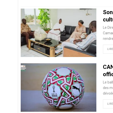
Son
cult
Le Dir
Camara
rendre
LIRE
CAN 
offi
Le bal
des mo
dévoil
LIRE