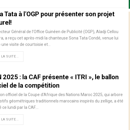
a Tata à l’OGP pour présenter son projet
urel!
ecteur Général de l’Office Guinéen de Publicité (OGP), Aladji Cellou
, a reçu cet après-midi la chanteuse Sona Tata Condé, venue lui
 une visite de courtoisie et…
 LA SUITE...
2025 : la CAF présente « ITRI », le ballon
ciel de la compétition
lon officiel de la Coupe d’Afrique des Nations Maroc 2025, qui arbore
tifs géométriques traditionnels marocains inspirés du zellige, a été
é ce lundi par la CAF.…
 LA SUITE...