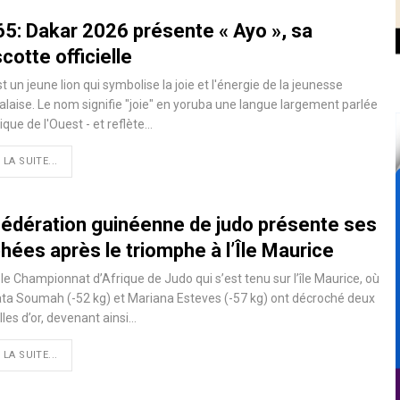
65: Dakar 2026 présente « Ayo », sa
otte officielle
t un jeune lion qui symbolise la joie et l'énergie de la jeunesse
laise. Le nom signifie "joie" en yoruba une langue largement parlée
ique de l'Ouest - et reflète…
 LA SUITE...
Fédération guinéenne de judo présente ses
hées après le triomphe à l’Île Maurice
le Championnat d’Afrique de Judo qui s’est tenu sur l’île Maurice, où
a Soumah (-52 kg) et Mariana Esteves (-57 kg) ont décroché deux
les d’or, devenant ainsi…
 LA SUITE...