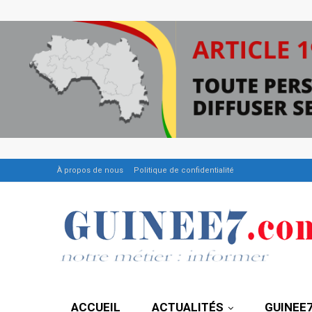
À propos de nous
Politique de confidentialité
ACCUEIL
ACTUALITÉS
GUINEE