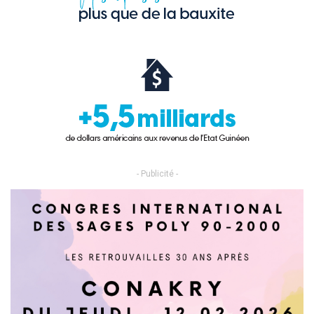
- Publicité -