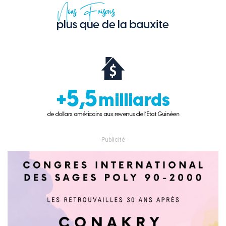
- Publicité -