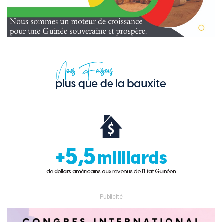
- Publicité -