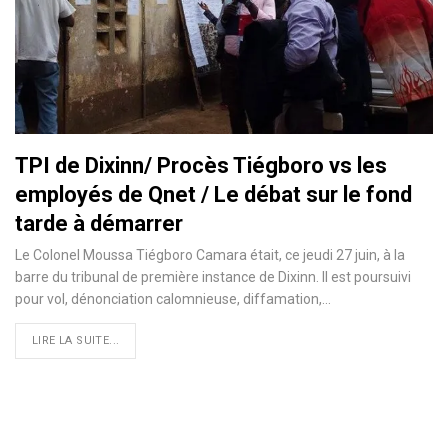
TPI de Dixinn/ Procès Tiégboro vs les
employés de Qnet / Le débat sur le fond
tarde à démarrer
Le Colonel Moussa Tiégboro Camara était, ce jeudi 27 juin, à la
barre du tribunal de première instance de Dixinn. Il est poursuivi
pour vol, dénonciation calomnieuse, diffamation,
…
LIRE LA SUITE...