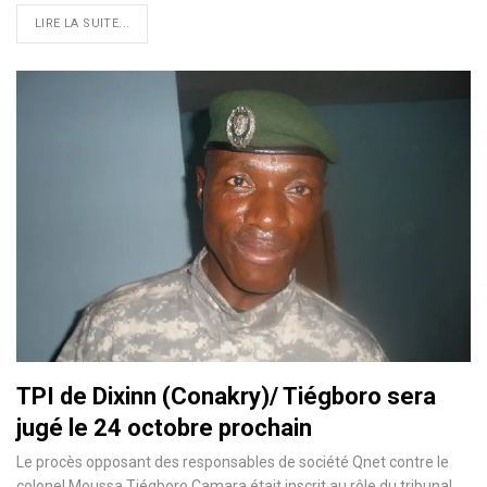
LIRE LA SUITE...
TPI de Dixinn (Conakry)/ Tiégboro sera
jugé le 24 octobre prochain
Le procès opposant des responsables de société Qnet contre le
colonel Moussa Tiégboro Camara était inscrit au rôle du tribunal