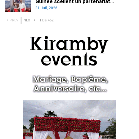
Guinée scellent un partenariat…
31 Juil, 2026
PREV
NEXT
1 De 452