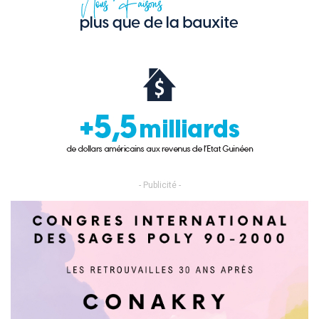
- Publicité -