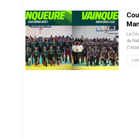
Cou
Mam
La Cou
de Na
C'étai
LIRE