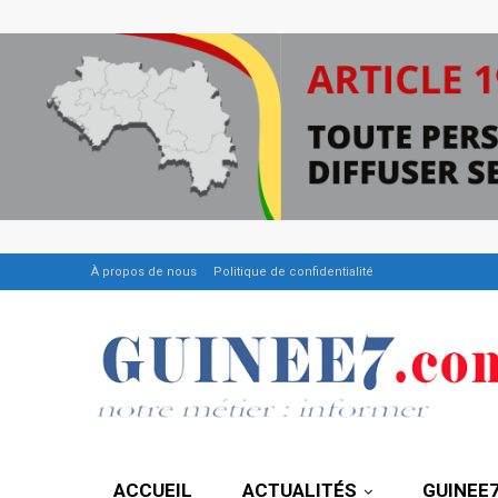
À propos de nous
Politique de confidentialité
ACCUEIL
ACTUALITÉS
GUINEE