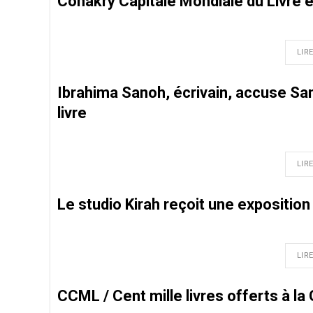
Conakry Capitale Mondiale du Livre e
LIRE
Ibrahima Sanoh, écrivain, accuse Sa
livre
LIRE
Le studio Kirah reçoit une expositio
LIRE
CCML / Cent mille livres offerts à la