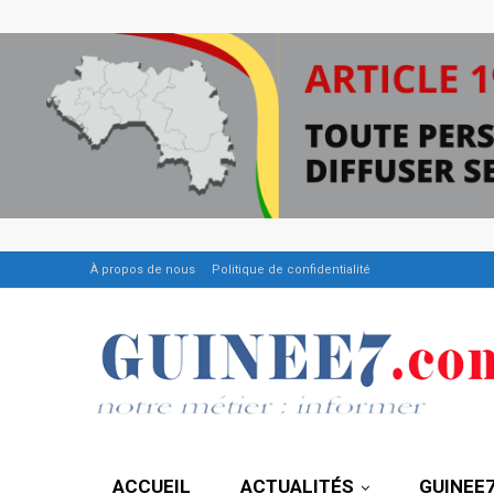
À propos de nous
Politique de confidentialité
ACCUEIL
ACTUALITÉS
GUINEE