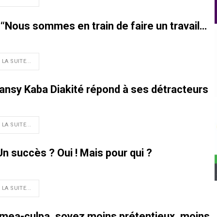
/ ‘‘Nous sommes en train de faire un travail…
 LA SUITE...
Sansy Kaba Diakité répond à ses détracteurs
 LA SUITE...
Un succès ? Oui ! Mais pour qui ?
 LA SUITE...
re mea-culpa, soyez moins prétentieux, moins