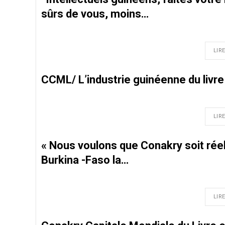
sûrs de vous, moins…
LIRE
CCML/ L’industrie guinéenne du livre 
LIRE
« Nous voulons que Conakry soit réell
Burkina -Faso la…
LIRE