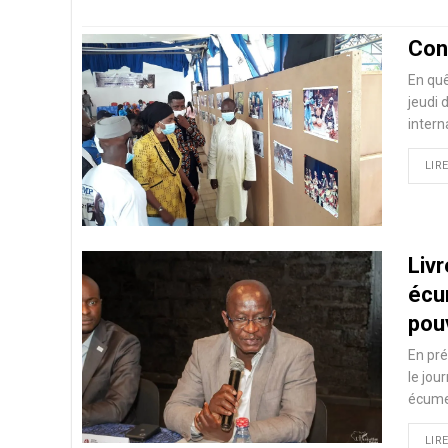
Con
En quê
jeudi 
intern
LIRE
Liv
écu
pouv
En pré
le jou
écume
LIRE