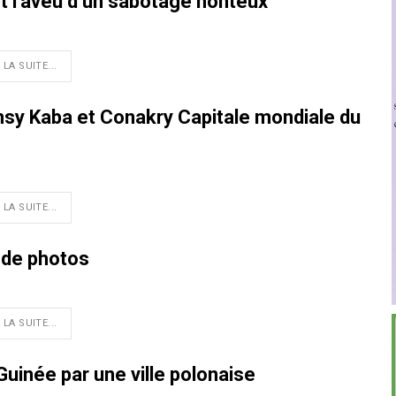
t l’aveu d’un sabotage honteux
 LA SUITE...
nsy Kaba et Conakry Capitale mondiale du
 LA SUITE...
n de photos
 LA SUITE...
 Guinée par une ville polonaise