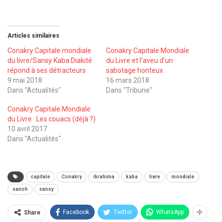
Articles similaires
Conakry Capitale mondiale
Conakry Capitale Mondiale
du livre/Sansy Kaba Diakité
du Livre et l’aveu d’un
répond à ses détracteurs
sabotage honteux
9 mai 2018
16 mars 2018
Dans "Actualités"
Dans "Tribune"
Conakry Capitale Mondiale
du Livre : Les couacs (déjà ?)
10 avril 2017
Dans "Actualités"
capitale
Conakry
ibrahima
kaba
livre
mondiale
sanoh
sansy
Facebook
Twitter
WhatsApp
Share