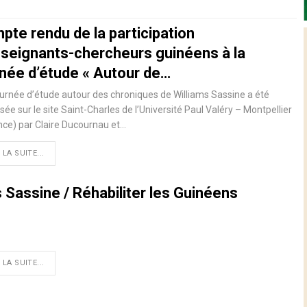
pte rendu de la participation
nseignants-chercheurs guinéens à la
rnée d’étude « Autour de…
urnée d’étude autour des chroniques de Williams Sassine a été
sée sur le site Saint-Charles de l’Université Paul Valéry – Montpellier
nce) par Claire Ducournau et…
 LA SUITE...
ms Sassine / Réhabiliter les Guinéens
 LA SUITE...