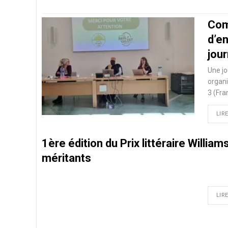
Com
d’e
jou
Une jo
organi
3 (Fra
LIRE
1ère édition du Prix littéraire Willia
méritants
LIRE