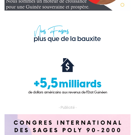
- Publicité -