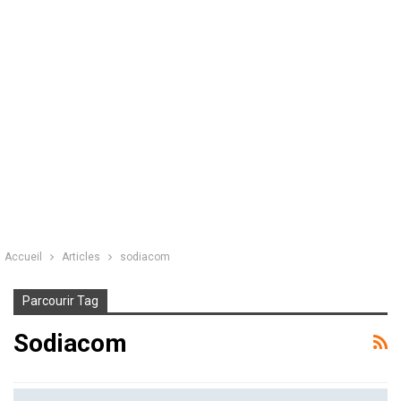
Accueil
Articles
sodiacom
Parcourir Tag
Sodiacom