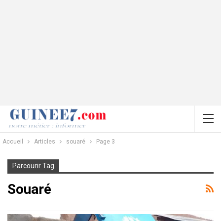
Accueil
Articles
souaré
Page 3
Parcourir Tag
Souaré