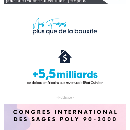
- Publicité -