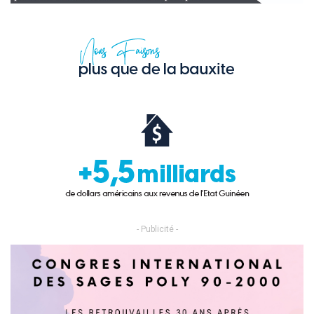
- Publicité -