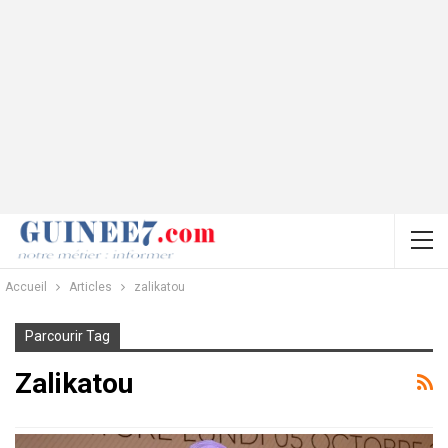
Accueil
Articles
zalikatou
Parcourir Tag
Zalikatou