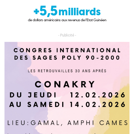
- Publicité -