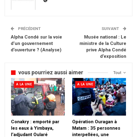
PRÉCÉDENT
SUIVANT
Alpha Condé sur la voie
Musée national : Le
d’un gouvernement
ministre de la Culture
d’ouverture ? (Analyse)
prive Alpha Condé
d’exposition
vous pourriez aussi aimer
Tout
A LA UNE
A LA UNE
Conakry : emporté par
Opération Ouragan à
les eaux à Yimbaya,
Matam : 35 personnes
l’adjudant Oularé
interpellées, une