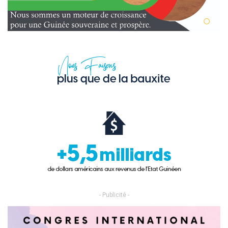
- Publicité -