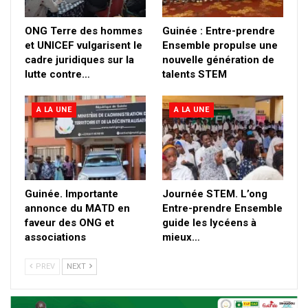
ONG Terre des hommes
Guinée : Entre-prendre
et UNICEF vulgarisent le
Ensemble propulse une
cadre juridiques sur la
nouvelle génération de
lutte contre…
talents STEM
A LA UNE
A LA UNE
Guinée. Importante
Journée STEM. L’ong
annonce du MATD en
Entre-prendre Ensemble
faveur des ONG et
guide les lycéens à
associations
mieux…
PREV
NEXT