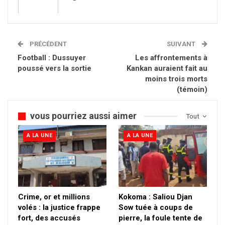
PRÉCÉDENT
SUIVANT
Football : Dussuyer
Les affrontements à
poussé vers la sortie
Kankan auraient fait au
moins trois morts
(témoin)
vous pourriez aussi aimer
Tout
A LA UNE
A LA UNE
Crime, or et millions
Kokoma : Saliou Djan
volés : la justice frappe
Sow tuée à coups de
fort, des accusés
pierre, la foule tente de