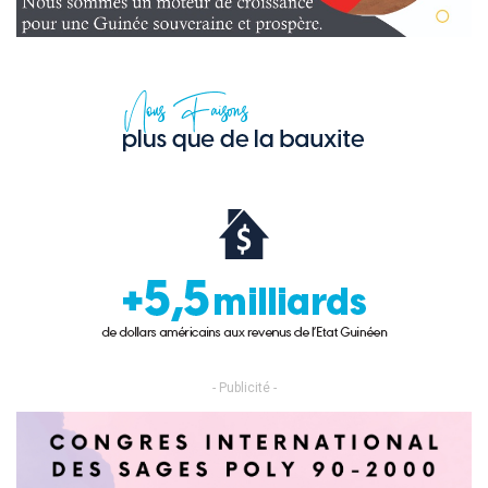
- Publicité -