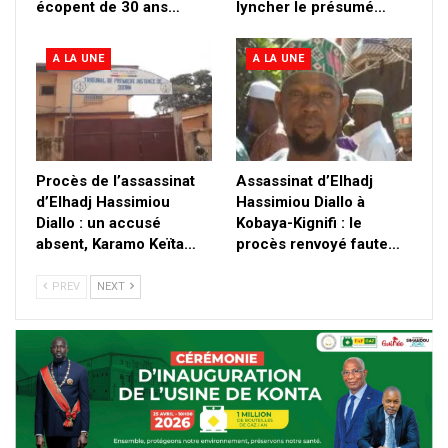
écopent de 30 ans…
lyncher le présumé…
A LA UNE
A LA UNE
Procès de l’assassinat
Assassinat d’Elhadj
d’Elhadj Hassimiou
Hassimiou Diallo à
Diallo : un accusé
Kobaya-Kignifi : le
absent, Karamo Keïta…
procès renvoyé faute…
PREV
NEXT