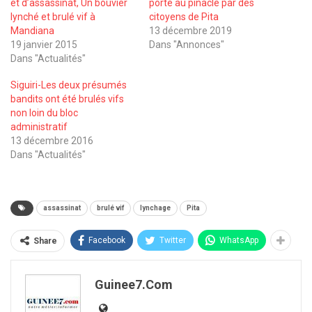
et d’assassinat, Un bouvier
porté au pinacle par des
lynché et brulé vif à
citoyens de Pita
Mandiana
13 décembre 2019
19 janvier 2015
Dans "Annonces"
Dans "Actualités"
Siguiri-Les deux présumés
bandits ont été brulés vifs
non loin du bloc
administratif
13 décembre 2016
Dans "Actualités"
assassinat
brulé vif
lynchage
Pita
Facebook
Twitter
WhatsApp
Share
Guinee7.com