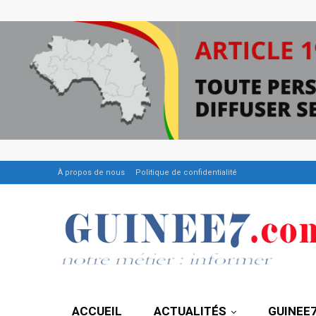
À propos de nous
Politique de confidentialité
ACCUEIL
ACTUALITÉS
GUINEE