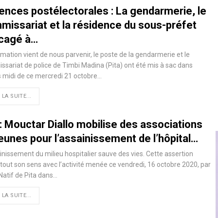
lences postélectorales : La gendarmerie, le
missariat et la résidence du sous-préfet
cagé à…
rmation vient de nous parvenir, le poste de la gendarmerie et le
sariat de police de Timbi Madina (Pita) ont été mis à sac dans
s midi de ce mercredi 21 octobre
…
 LA SUITE...
: Mouctar Diallo mobilise des associations
eunes pour l’assainissement de l’hôpital…
inissement du milieu hospitalier sauve des vies. Cette assertion
tout son sens avec l’activité menée ce vendredi, 16 octobre 2020, par
Natif de Pita dans
…
 LA SUITE...