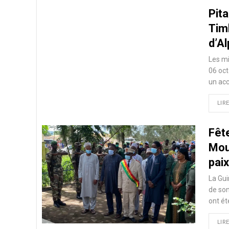
Pit
Tim
d’A
Les mi
06 oct
un acc
LIRE
Fête
Mouc
paix
La Gui
de son
ont ét
LIRE