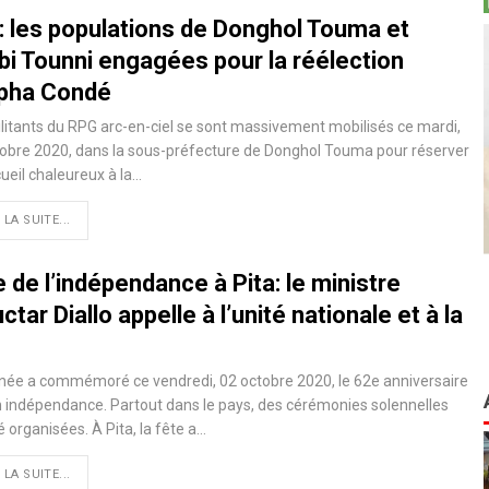
a: les populations de Donghol Touma et
bi Tounni engagées pour la réélection
lpha Condé
litants du RPG arc-en-ciel se sont massivement mobilisés ce mardi,
obre 2020, dans la sous-préfecture de Donghol Touma pour réserver
ueil chaleureux à la
…
 LA SUITE...
 de l’indépendance à Pita: le ministre
tar Diallo appelle à l’unité nationale et à la
née a commémoré ce vendredi, 02 octobre 2020, le 62e anniversaire
 indépendance. Partout dans le pays, des cérémonies solennelles
é organisées. À Pita, la fête a
…
 LA SUITE...