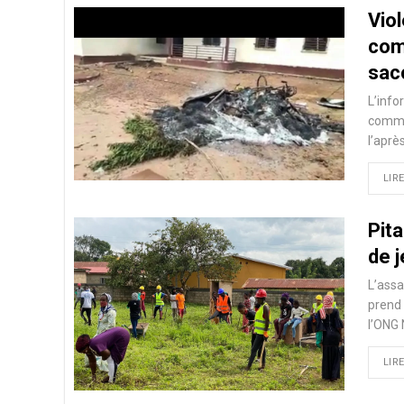
Vio
com
sac
L’info
commis
l’aprè
LIRE
Pita
de j
L’assa
prend 
l’ONG 
LIRE