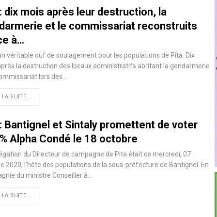
: dix mois après leur destruction, la
darmerie et le commissariat reconstruits
ce à…
un véritable ouf de soulagement pour les populations de Pita. Dix
près la destruction des locaux administratifs abritant la gendarmerie
commissariat lors des
…
 LA SUITE...
: Bantignel et Sintaly promettent de voter
% Alpha Condé le 18 octobre
égation du Directeur de campagne de Pita était ce mercredi, 07
e 2020, l’hôte des populations de la sous-préfecture de Bantignel. En
nie du ministre Conseiller à
…
 LA SUITE...