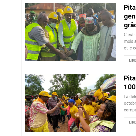
Pita
gen
grâ
C’est 
mois a
et le 
LIRE
Pita
100
La dél
octobr
compag
LIRE