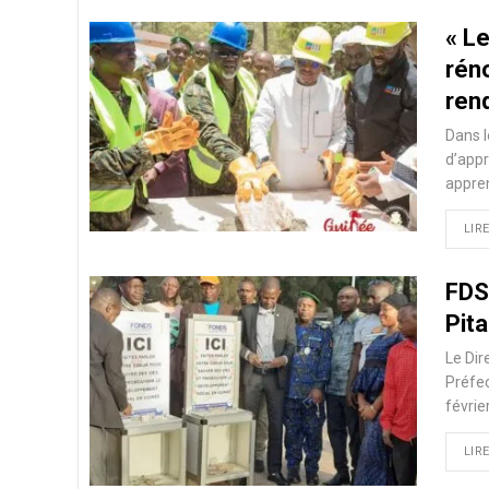
« L
rén
ren
Dans l
d’appr
appren
LIRE
FDSI
Pita
Le Dir
Préfec
févrie
LIRE