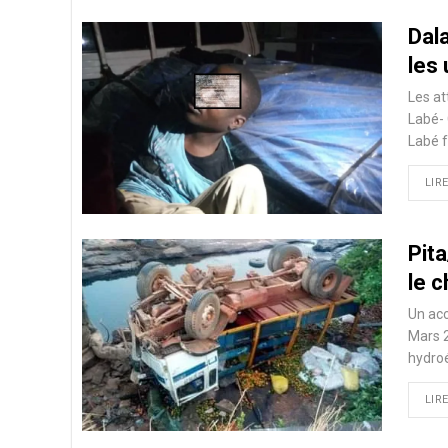
Dal
les 
Les at
Labé- 
Labé f
LIRE
Pit
le c
Un acc
Mars 2
hydroé
LIRE