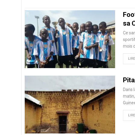
Foo
sa 
Ce sam
sporti
mois d
LIRE
Pita
Dans l
matin,
Guine
LIRE