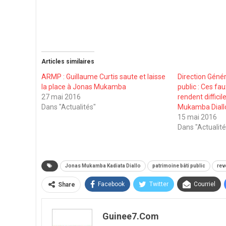
Articles similaires
ARMP : Guillaume Curtis saute et laisse
Direction Génér
la place à Jonas Mukamba
public : Ces fau
27 mai 2016
rendent diffici
Dans "Actualités"
Mukamba Diall
15 mai 2016
Dans "Actualité
Jonas Mukamba Kadiata Diallo
patrimoine bâti public
rev
Facebook
Twitter
Courriel
Share
Guinee7.com