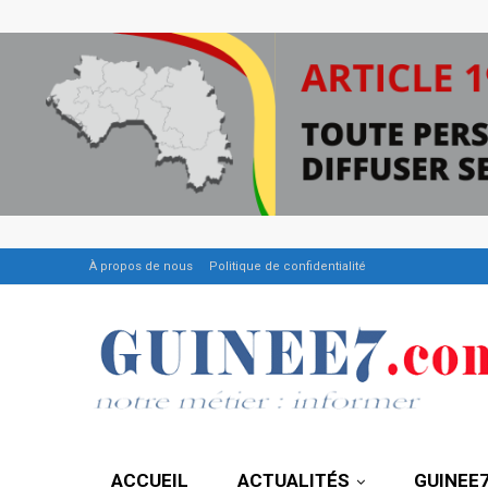
À propos de nous
Politique de confidentialité
ACCUEIL
ACTUALITÉS
GUINEE