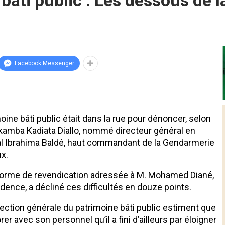
bâti public : Les dessous de 
Facebook Messenger
moine bâti public était dans la rue pour dénoncer, selon
Mukamba Kadiata Diallo, nommé directeur général en
énéral Ibrahima Baldé, haut commandant de la Gendarmerie
ux.
eforme de revendication adressée à M. Mohamed Diané,
idence, a décliné ces difficultés en douze points.
irection générale du patrimoine bâti public estiment que
er avec son personnel qu’il a fini d’ailleurs par éloigner