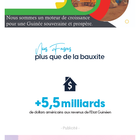
- Publicité -