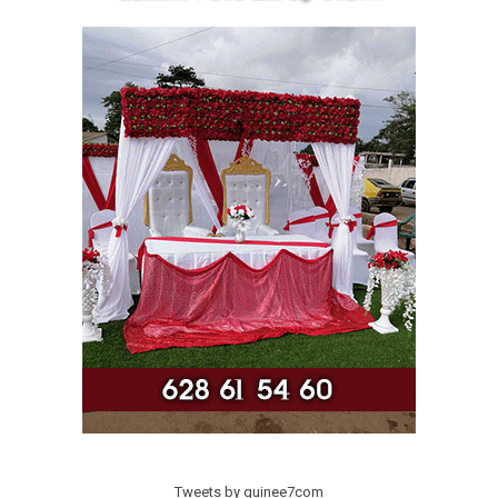
Tweets by guinee7com