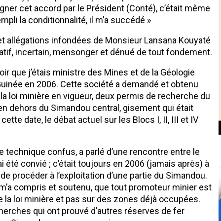
signer cet accord par le Président (Conté), c’était même
empli la conditionnalité, il m’a succédé »
s et allégations infondées de Monsieur Lansana Kouyaté
tif, incertain, mensonger et dénué de tout fondement.
oir que j’étais ministre des Mines et de la Géologie
 Guinée en 2006. Cette société a demandé et obtenu
 la loi minière en vigueur, deux permis de recherche du
en dehors du Simandou central, gisement qui était
e date, le débat actuel sur les Blocs I, II, III et IV
e technique confus, a parlé d’une rencontre entre le
i été convié ; c’était toujours en 2006 (jamais après) à
de procéder à l’exploitation d’une partie du Simandou.
ui m’a compris et soutenu, que tout promoteur minier est
e la loi minière et pas sur des zones déjà occupées.
erches qui ont prouvé d’autres réserves de fer