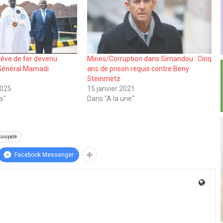
rêve de fer devenu
Mines/Corruption dans Simandou : Cinq
e Général Mamadi
ans de prison requis contre Beny
Steinmetz
2025
15 janvier 2021
s"
Dans "A la une"
Kouyaté
Facebook Messenger