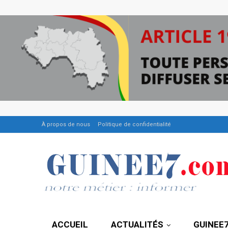
À propos de nous
Politique de confidentialité
ACCUEIL
ACTUALITÉS
GUINEE