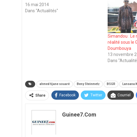
16 mai 2014
Dans "Actualités"
Simandou : Le 
réalité sous l
Doumbouya
13 novembre 
Dans "Actualité
ahmed tijane souaré
Beny Steinmetz
BSGR
Lansana 
Facebook
Twitter
Courriel
Share
Guinee7.com