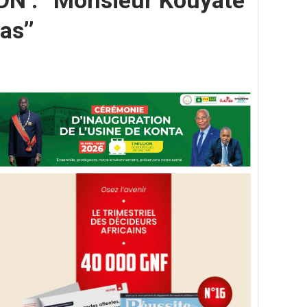
DN : ‘‘Monsieur Kouyaté
as’’