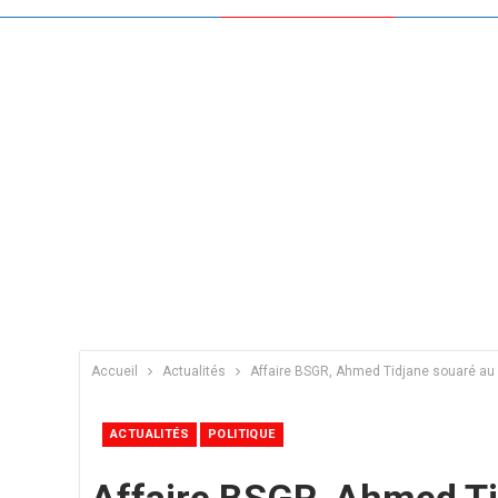
Accueil
Actualités
Affaire BSGR, Ahmed Tidjane souaré au le
ACTUALITÉS
POLITIQUE