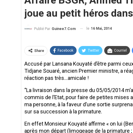
Affaire BSGR, Ahmed Ti
joue au petit héros dans
le
16 Mai, 2014
Publié Par
Guinee7.com
Facebook
Twitter
Courriel
Share
Accusé par Lansana Kouyaté d’être parmi ceux 
Tidjane Souaré, ancien Premier ministre, a ré
réaction pas très…amicale !
‘’La livraison dans la presse du 05/05/2014 m’
commis de l’Etat, pour faire de petites mises a
ma personne, à la faveur d’une sortie surpren
sur sa succession à la primature.
​En effet Monsieur Kouyaté affirme « on lui (B
après mon départ (limogeage de la primature ;