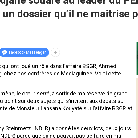
djane souaré au leader du PE
 un dossier qu’il ne maitrise p
Facebook Messenger
qui ont joué un rôle dans l’affaire BSGR, Ahmed
agi chez nos confrères de Mediaguinee. Voici cette
amène, le cœur serré, à sortir de ma réserve de grand
u point sur deux sujets qui s’invitent aux débats sur
ante de Monsieur Lansana Kouyaté sur l’affaire BSGR et
eny Steinmetz ; NDLR) a donné les deux lots, deux jours
 NDLR) parce que ça ne pouvait pas se faire en ma