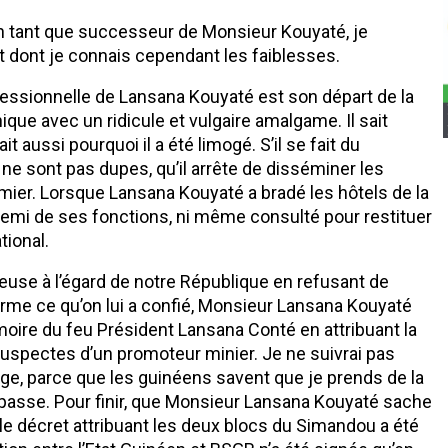
’en tant que successeur de Monsieur Kouyaté, je
nt dont je connais cependant les faiblesses.
essionnelle de Lansana Kouyaté est son départ de la
que avec un ridicule et vulgaire amalgame. Il sait
t aussi pourquoi il a été limogé. S’il se fait du
 ne sont pas dupes, qu’il arrête de disséminer les
umier. Lorsque Lansana Kouyaté a bradé les hôtels de la
i demi de ses fonctions, ni même consulté pour restituer
tional.
cieuse à l’égard de notre République en refusant de
forme ce qu’on lui a confié, Monsieur Lansana Kouyaté
moire du feu Président Lansana Conté en attribuant la
pectes d’un promoteur minier. Je ne suivrai pas
ge, parce que les guinéens savent que je prends de la
 passe. Pour finir, que Monsieur Lansana Kouyaté sache
le décret attribuant les deux blocs du Simandou a été