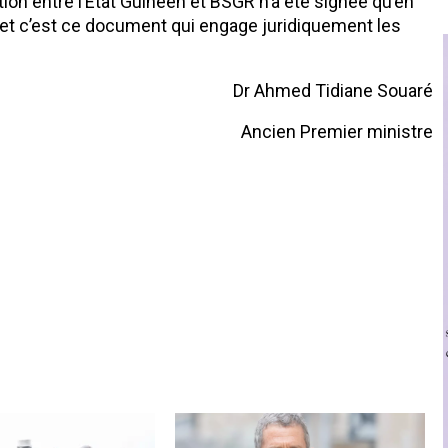
ion entre l’Etat Guinéen et BSGR n’a été signée qu’en
, et c’est ce document qui engage juridiquement les
Dr Ahmed Tidiane Souaré
Ancien Premier ministre