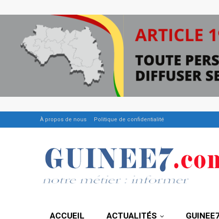
À propos de nous
Politique de confidentialité
ACCUEIL
ACTUALITÉS
GUINEE