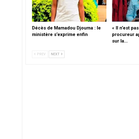
Décès de Mamadou Djouma : le
« Il n’est pa
ministère s’exprime enfin
procureur a
sur la…
PREV
NEXT