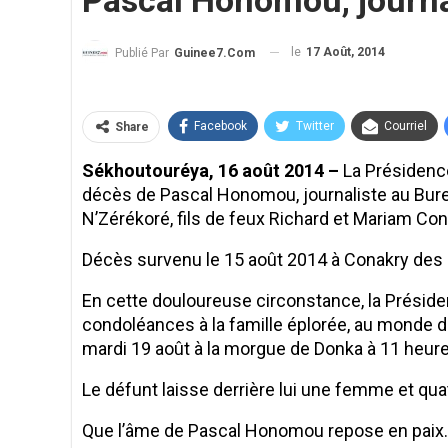
Pascal Honomou, journal
le
17 Août, 2014
Publié Par
Guinee7.com
Facebook
Twitter
Courriel
Share
Sékhoutouréya, 16 août 2014 –
La Présidence
décès de Pascal Honomou, journaliste au Bure
N’Zérékoré, fils de feux Richard et Mariam Co
Décès survenu le 15 août 2014 à Conakry des 
En cette douloureuse circonstance, la Présid
condoléances à la famille éplorée, au monde de
mardi 19 août à la morgue de Donka à 11 heur
Le défunt laisse derrière lui une femme et qua
Que l’âme de Pascal Honomou repose en paix