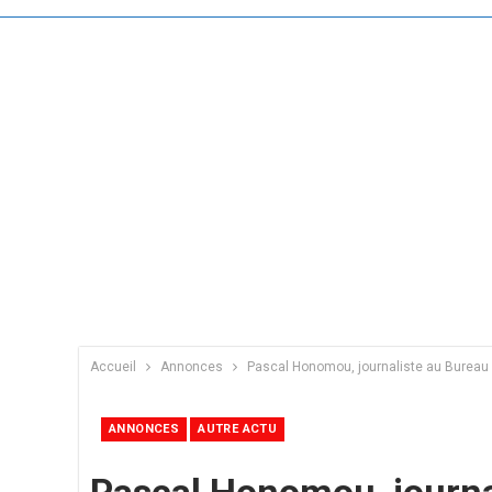
Accueil
Annonces
Pascal Honomou, journaliste au Bureau 
ANNONCES
AUTRE ACTU