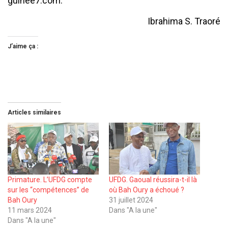
guinee7.com.
Ibrahima S. Traoré
J’aime ça :
Articles similaires
Primature. L’UFDG compte
UFDG. Gaoual réussira-t-il là
sur les ‘‘compétences’’ de
où Bah Oury a échoué ?
Bah Oury
31 juillet 2024
11 mars 2024
Dans "A la une"
Dans "A la une"