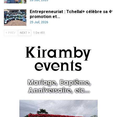
Entrepreneuriat : Tchellal+ célèbre sa 4ᵉ
promotion et…
25 Juil, 2026
PREV
NEXT
1 De 451