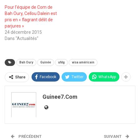
Pour l’équipe de Com de
Bah Oury, Cellou Dalein est
pris en « flagrant délit de
parjures »
24 décembre 2015
Dans "Actualités"
Bah Oury
Guinée
ufdg
visa américain
Facebook
Twitter
WhatsApp
Share
Guinee7.com
PRÉCÉDENT
SUIVANT