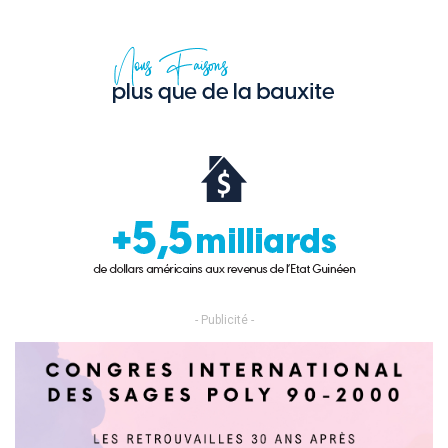
- Publicité -