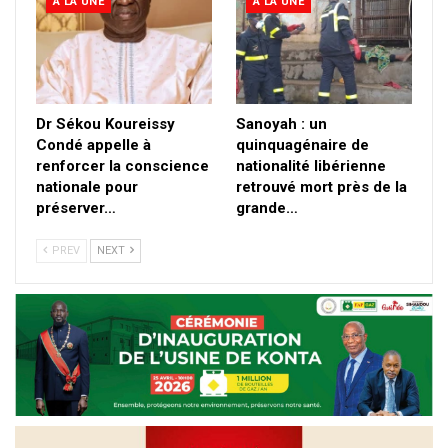
A LA UNE
A LA UNE
Dr Sékou Koureissy
Sanoyah : un
Condé appelle à
quinquagénaire de
renforcer la conscience
nationalité libérienne
nationale pour
retrouvé mort près de la
préserver…
grande…
PREV
NEXT