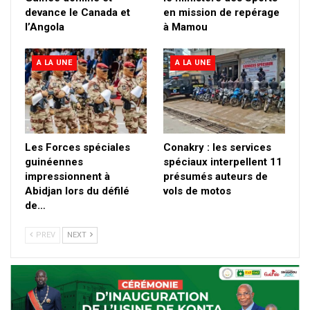
devance le Canada et
en mission de repérage
l’Angola
à Mamou
A LA UNE
A LA UNE
Les Forces spéciales
Conakry : les services
guinéennes
spéciaux interpellent 11
impressionnent à
présumés auteurs de
Abidjan lors du défilé
vols de motos
de…
PREV
NEXT