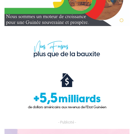
- Publicité -