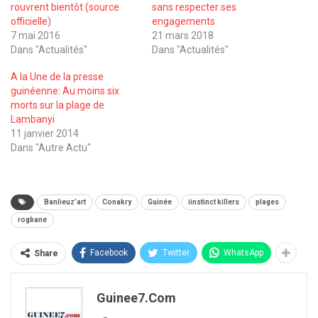
rouvrent bientôt (source
sans respecter ses
officielle)
engagements
7 mai 2016
21 mars 2018
Dans "Actualités"
Dans "Actualités"
A la Une de la presse
guinéenne: Au moins six
morts sur la plage de
Lambanyi
11 janvier 2014
Dans "Autre Actu"
Banlieuz’art
Conakry
Guinée
iinstinct killers
plages
rogbane
Facebook
Twitter
WhatsApp
Share
Guinee7.com