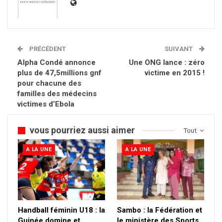
PRÉCÉDENT
SUIVANT
Alpha Condé annonce
Une ONG lance : zéro
plus de 47,5millions gnf
victime en 2015 !
pour chacune des
familles des médecins
victimes d’Ebola
vous pourriez aussi aimer
Tout
A LA UNE
A LA UNE
Handball féminin U18 : la
Sambo : la Fédération et
Guinée domine et
le ministère des Sports