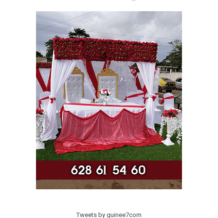
Tweets by guinee7com