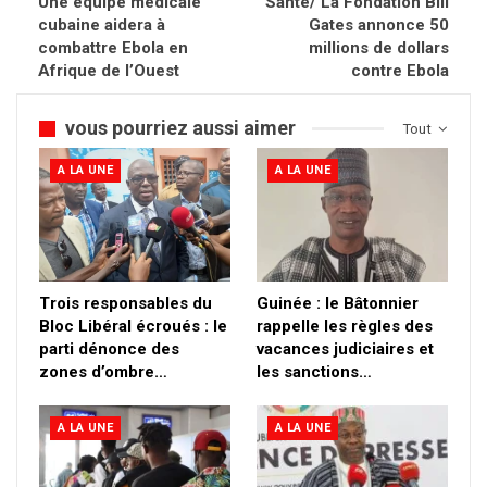
Une équipe médicale
Santé/ La Fondation Bill
cubaine aidera à
Gates annonce 50
combattre Ebola en
millions de dollars
Afrique de l’Ouest
contre Ebola
vous pourriez aussi aimer
Tout
A LA UNE
A LA UNE
Trois responsables du
Guinée : le Bâtonnier
Bloc Libéral écroués : le
rappelle les règles des
parti dénonce des
vacances judiciaires et
zones d’ombre…
les sanctions…
A LA UNE
A LA UNE