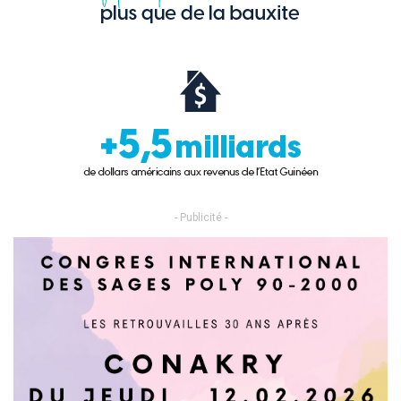
- Publicité -