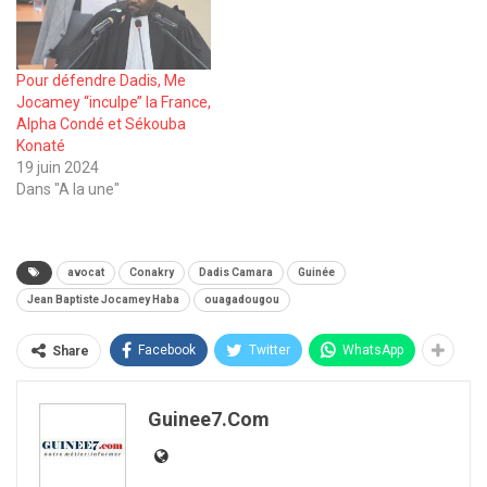
Pour défendre Dadis, Me
Jocamey ‘‘inculpe’’ la France,
Alpha Condé et Sékouba
Konaté
19 juin 2024
Dans "A la une"
avocat
Conakry
Dadis Camara
Guinée
Jean Baptiste Jocamey Haba
ouagadougou
Facebook
Twitter
WhatsApp
Share
Guinee7.com