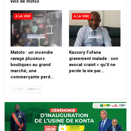
vols de motos
A LA UNE
A LA UNE
Matoto : un incendie
Kassory Fofana
ravage plusieurs
gravement malade : son
boutiques au grand
avocat craint « qu’il ne
marché, une
perde la vie par…
commerçante perd…
PREV
NEXT