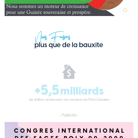
- Publicité -