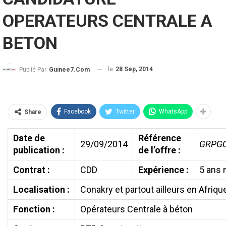
OPERATEURS CENTRALE A
BETON
le
28 Sep, 2014
Publié Par
Guinee7.com
Facebook
Twitter
WhatsApp
Share
Date de
Référence
29/09/2014
GRPGC
publication :
de l’offre :
Contrat :
CDD
Expérience :
5 ans
Localisation :
Conakry et partout ailleurs en Afriqu
Fonction :
Opérateurs Centrale à béton