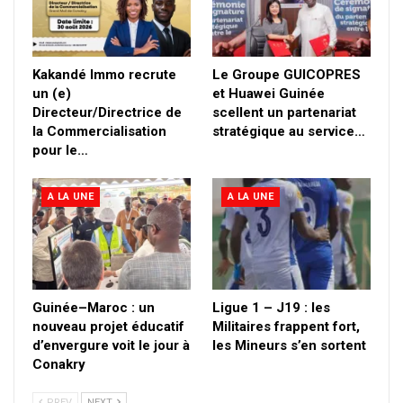
Kakandé Immo recrute
Le Groupe GUICOPRES
un (e)
et Huawei Guinée
Directeur/Directrice de
scellent un partenariat
la Commercialisation
stratégique au service…
pour le…
A LA UNE
A LA UNE
Guinée–Maroc : un
Ligue 1 – J19 : les
nouveau projet éducatif
Militaires frappent fort,
d’envergure voit le jour à
les Mineurs s’en sortent
Conakry
PREV
NEXT