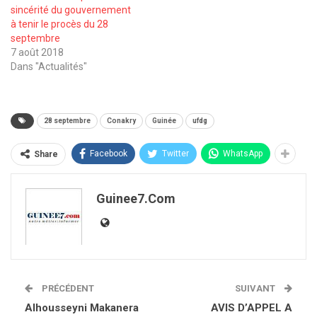
sincérité du gouvernement
à tenir le procès du 28
septembre
7 août 2018
Dans "Actualités"
28 septembre
Conakry
Guinée
ufdg
Facebook
Twitter
WhatsApp
Share
Guinee7.com
PRÉCÉDENT
SUIVANT
Alhousseyni Makanera
AVIS D’APPEL A