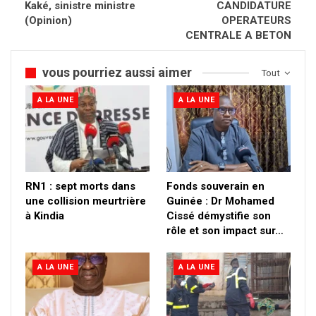
Kaké, sinistre ministre
CANDIDATURE
(Opinion)
OPERATEURS
CENTRALE A BETON
vous pourriez aussi aimer
Tout
A LA UNE
A LA UNE
RN1 : sept morts dans
Fonds souverain en
une collision meurtrière
Guinée : Dr Mohamed
à Kindia
Cissé démystifie son
rôle et son impact sur…
A LA UNE
A LA UNE