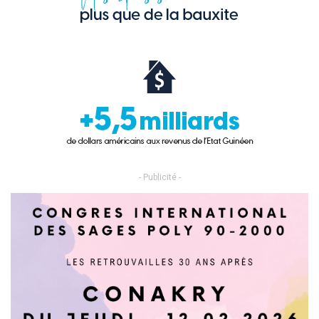
- Publicité -