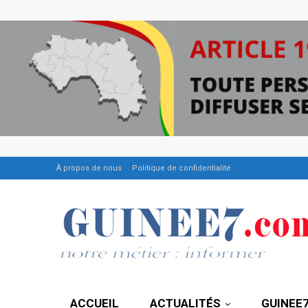
À propos de nous
Politique de confidentialité
ACCUEIL
ACTUALITÉS
GUINEE