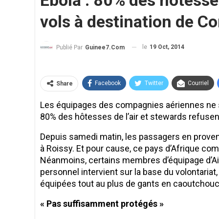
Ebola : 80% des hôtesses
vols à destination de C
le
19 Oct, 2014
Publié Par
Guinee7.com
Facebook
Twitter
Courriel
Share
Les équipages des compagnies aériennes ne s’
80% des hôtesses de l’air et stewards refusent 
Depuis samedi matin, les passagers en proven
à Roissy. Et pour cause, ce pays d’Afrique com
Néanmoins, certains membres d’équipage d’Air 
personnel intervient sur la base du volontari
équipées tout au plus de gants en caoutchouc
« Pas suffisamment protégés »