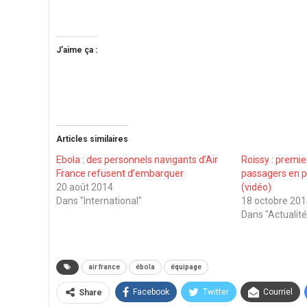
J’aime ça :
Articles similaires
Ebola : des personnels navigants d’Air
Roissy : premie
France refusent d’embarquer
passagers en 
20 août 2014
(vidéo)
Dans "International"
18 octobre 20
Dans "Actualité
air france
ébola
équipage
Facebook
Twitter
Courriel
Share