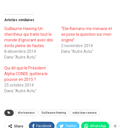
Articles similaires
Guillaume Hawing-Un
‘‘Elie Kamano me menace et
chercheur qui traite tout le
se pose la question sur mon
monde d’ignorant avec des
origine’’
écrits pleins de fautes
2 novembre 2014
8 décembre 2014
Dans "Autre Actu"
Dans "Autre Actu"
Qui dit que le Président
Alpha CONDE quittera le
pouvoir en 2015 ?
25 octobre 2014
Dans "Autre Actu"
élie kamano
Guillaume Hawing
naby laye camara
Facebook
Twitter
WhatsApp
Share