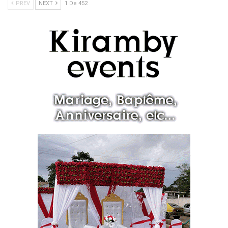
PREV
NEXT
1 De 452