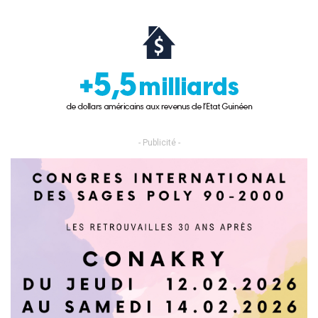
- Publicité -