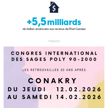
- Publicité -