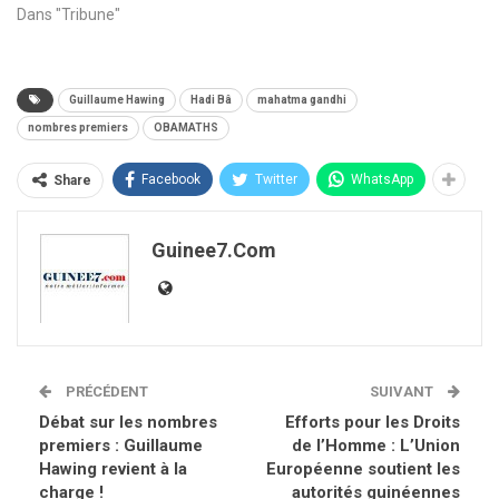
Dans "Tribune"
Guillaume Hawing
Hadi Bâ
mahatma gandhi
nombres premiers
OBAMATHS
Facebook
Twitter
WhatsApp
Share
Guinee7.com
PRÉCÉDENT
SUIVANT
Débat sur les nombres
Efforts pour les Droits
premiers : Guillaume
de l’Homme : L’Union
Hawing revient à la
Européenne soutient les
charge !
autorités guinéennes