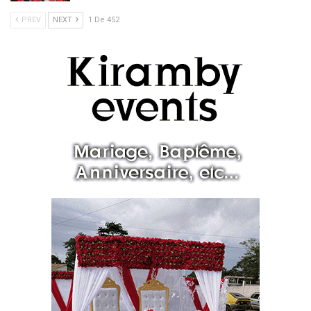
PREV
NEXT
1 De 452