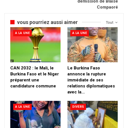
démission de Blaise
Compaoré
vous pourriez aussi aimer
Tout
A LA UNE
A LA UNE
CAN 2032 : le Mali, le
Le Burkina Faso
Burkina Faso et le Niger
annonce la rupture
préparent une
immédiate de ses
candidature commune
relations diplomatiques
avec la…
A LA UNE
DIVERS