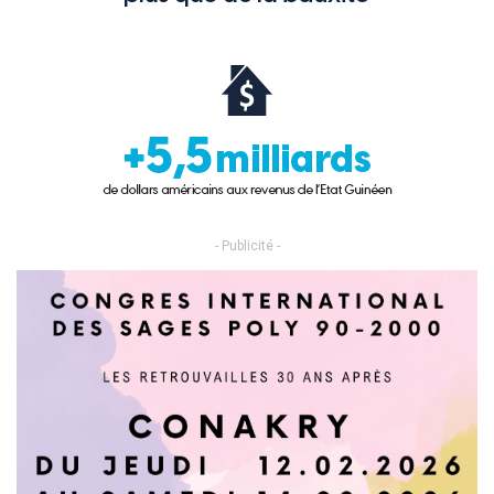
- Publicité -