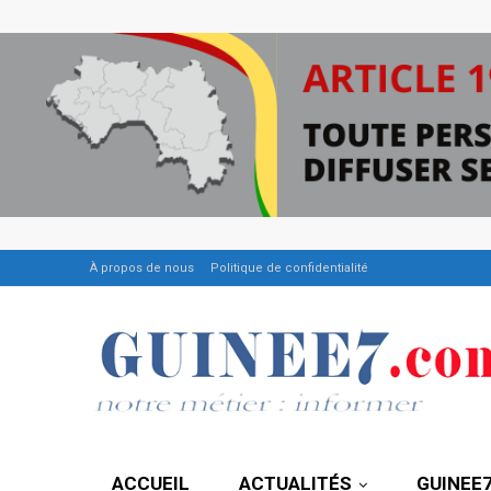
À propos de nous
Politique de confidentialité
ACCUEIL
ACTUALITÉS
GUINEE