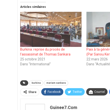
Articles similaires
Burkina: reprise du procès de
Paix à ta géné
l’assassinat de Thomas Sankara
(Par Sanou Ker
25 octobre 2021
22 mars 2026
Dans "International"
Dans "Actualité
burkina
mariam sankara
Facebook
Twitter
Courriel
Share
Guinee7.com