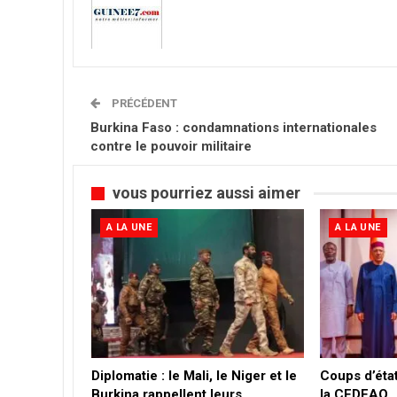
PRÉCÉDENT
Burkina Faso : condamnations internationales
contre le pouvoir militaire
vous pourriez aussi aimer
A LA UNE
A LA UNE
Diplomatie : le Mali, le Niger et le
Coups d’état 
Burkina rappellent leurs
la CEDEAO