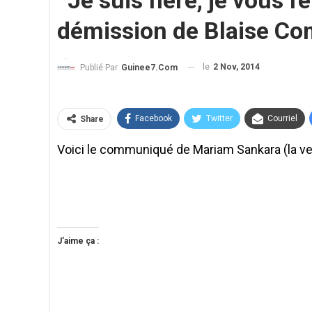
‘‘Je suis fière, je vous
démission de Blaise C
le
2 Nov, 2014
Publié Par
Guinee7.com
Facebook
Twitter
Courriel
Share
Voici le communiqué de Mariam Sankara (la ve
J’aime ça :