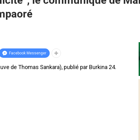
 félicite’’, le communiqué de M
ompaoré
Facebook Messenger
uve de Thomas Sankara), publié par Burkina 24.