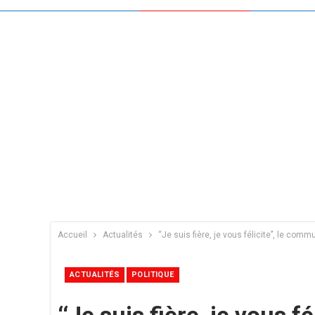
Accueil
Actualités
‘‘Je suis fière, je vous félicite’’, le 
ACTUALITÉS
POLITIQUE