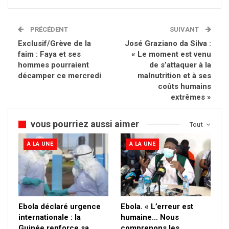
PRÉCÉDENT
SUIVANT
Exclusif/Grève de la
José Graziano da Silva :
faim : Faya et ses
« Le moment est venu
hommes pourraient
de s’attaquer à la
décamper ce mercredi
malnutrition et à ses
coûts humains
extrêmes »
vous pourriez aussi aimer
Tout
A LA UNE
A LA UNE
Ebola déclaré urgence
Ebola. « L’erreur est
internationale : la
humaine… Nous
Guinée renforce sa
comprenons les