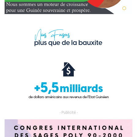
- Publicité -