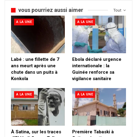
vous pourriez aussi aimer
Tout
A LA UNE
A LA UNE
Labé : une fillette de 7
Ebola déclaré urgence
ans meurt après une
internationale : la
chute dans un puits à
Guinée renforce sa
Konkola
vigilance sanitaire
A LA UNE
A LA UNE
À Satina, sur les traces
Première Tabaski à