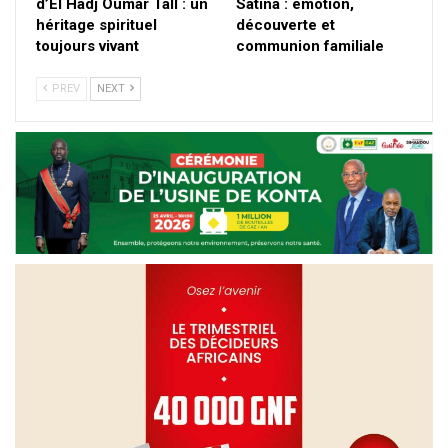
d’El Hadj Oumar Tall : un
Satina : émotion,
héritage spirituel
découverte et
toujours vivant
communion familiale
PREV
NEXT