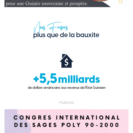
- Publicité -