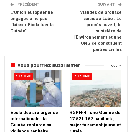
PRÉCÉDENT
SUIVANT
L’Union européenne
Viandes de brousse
engagée à ne pas
saisies à Labé : Le
‘‘laisser Ebola tuer la
procès ouvert, le
Guinée’’
ministère de
l’Environnement et une
ONG se constituent
parties civiles
vous pourriez aussi aimer
Tout
A LA UNE
A LA UNE
Ebola déclaré urgence
RGPH-4 : une Guinée de
internationale : la
17.521.167 habitants,
Guinée renforce sa
majoritairement jeune et
vigilance sanitaire
rurale