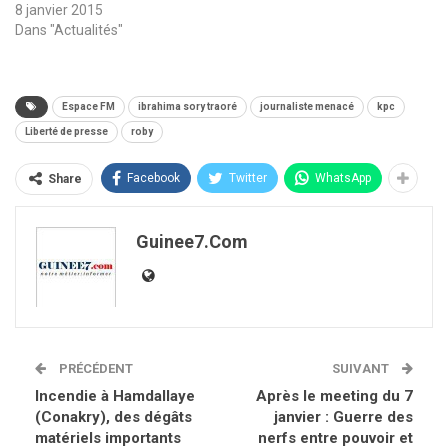
8 janvier 2015
Dans "Actualités"
Espace FM
ibrahima sory traoré
journaliste menacé
kpc
Liberté de presse
roby
Facebook
Twitter
WhatsApp
Share
Guinee7.com
PRÉCÉDENT
SUIVANT
Incendie à Hamdallaye
Après le meeting du 7
(Conakry), des dégâts
janvier : Guerre des
matériels importants
nerfs entre pouvoir et