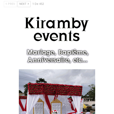
PREV
NEXT
1 De 452