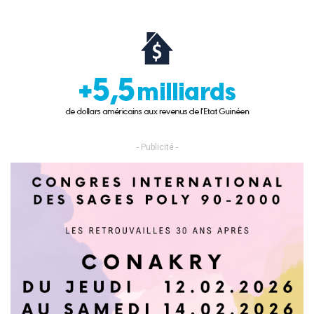
- Publicité -