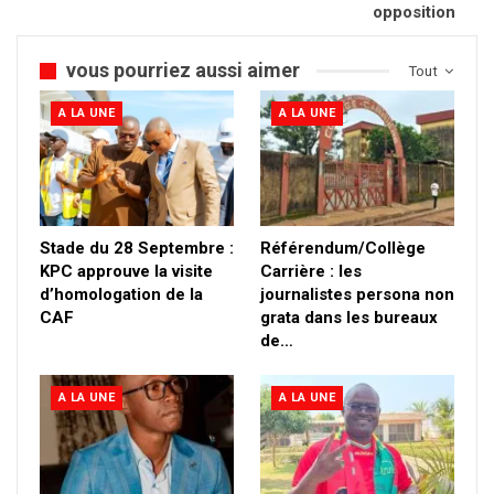
opposition
vous pourriez aussi aimer
Tout
A LA UNE
A LA UNE
Stade du 28 Septembre :
Référendum/Collège
KPC approuve la visite
Carrière : les
d’homologation de la
journalistes persona non
CAF
grata dans les bureaux
de…
A LA UNE
A LA UNE