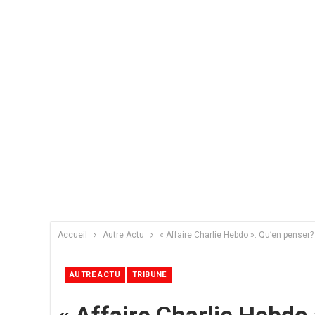
Accueil
Autre Actu
« Affaire Charlie Hebdo »: Qu’en penser?
AUTRE ACTU
TRIBUNE