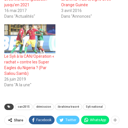
jusqu’en 2021
Orange Guinée
16 mai 2017
3 avril 2016
Dans "Actualités"
Dans "Annonces"
Le Syli à la CAN/Opération «
rachat » contre les Super
Eagles du Nigeria ? (Par
Saliou Samb)
26 juin 2019
Dans "A la une"
can2015
démission
ibrahima traoré
Syli national
Facebook
Twitter
WhatsApp
Share