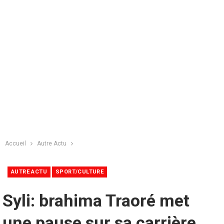
Accueil
Autre Actu
AUTRE ACTU
SPORT/CULTURE
Syli: brahima Traoré met
une pause sur sa carrière