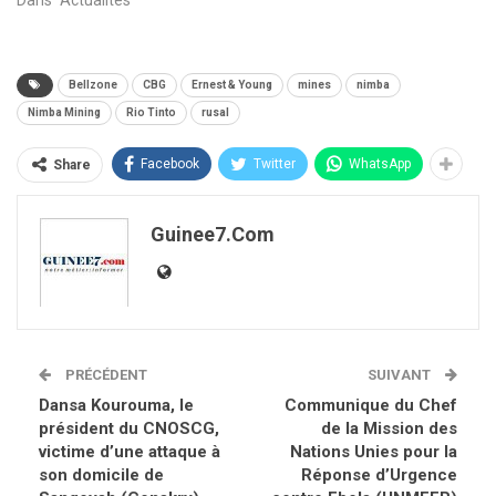
Dans "Actualités"
Bellzone
CBG
Ernest & Young
mines
nimba
Nimba Mining
Rio Tinto
rusal
Facebook
Twitter
WhatsApp
Share
Guinee7.com
PRÉCÉDENT
SUIVANT
Dansa Kourouma, le
Communique du Chef
président du CNOSCG,
de la Mission des
victime d’une attaque à
Nations Unies pour la
son domicile de
Réponse d’Urgence