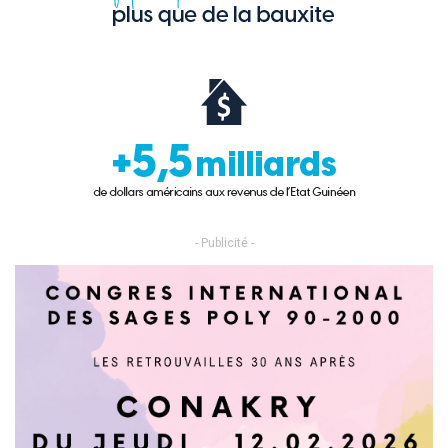
- Publicité -