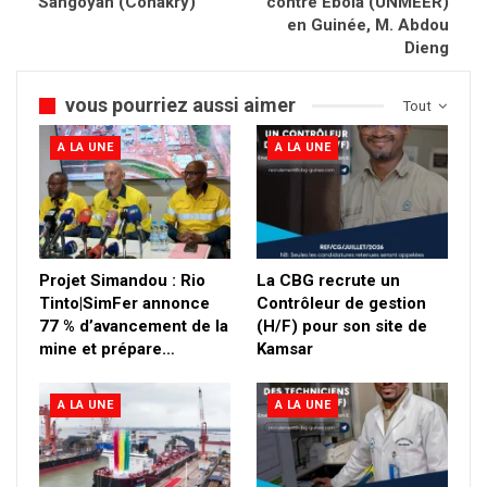
Sangoyah (Conakry)
contre Ebola (UNMEER)
en Guinée, M. Abdou
Dieng
vous pourriez aussi aimer
Tout
A LA UNE
A LA UNE
Projet Simandou : Rio
La CBG recrute un
Tinto|SimFer annonce
Contrôleur de gestion
77 % d’avancement de la
(H/F) pour son site de
mine et prépare…
Kamsar
A LA UNE
A LA UNE