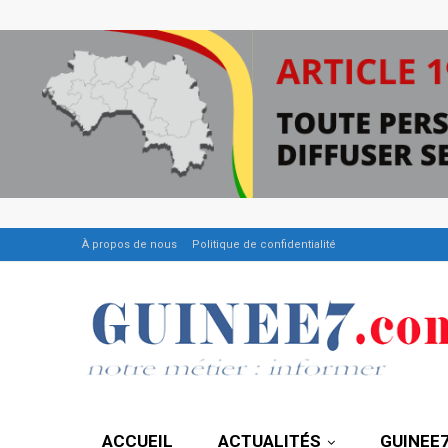
À propos de nous
Politique de confidentialité
ACCUEIL
ACTUALITÉS
GUINEE