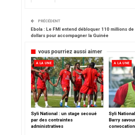
PRÉCÉDENT
Ebola : Le FMI entend débloquer 110 millions de
dollars pour accompagner la Guinée
vous pourriez aussi aimer
A LA UNE
A LA UNE
Syli National : un stage secoué
Syli Nation
par des contraintes
Barry savou
administratives
convocatio