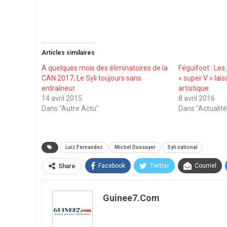
Articles similaires
A quelques mois des éliminatoires de la
Féguifoot : Les 
CAN 2017, Le Syli toujours sans
« super V » lais
entraîneur
artistique
14 avril 2015
8 avril 2016
Dans "Autre Actu"
Dans "Actualité
Luiz Fernandez
Michel Dussuyer
Syli national
Facebook
Twitter
Courriel
Share
Guinee7.com