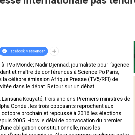
resse internationale pas tendr
Facebook Messenger
on à TV5 Monde; Nadir Djennad, journaliste pour l’agence
ndant et maître de conférences à Science Po Paris,
ns la célèbre émission Afrique Presse (TV5/RFI) de
nvitée dans le débat. Retour sur un débat.
ré, Lansana Kouyaté, trois anciens Premiers ministres de
pha Condé , les trois opposants reprochent aux
e à octobre prochain et repoussé à 2016 les élections
 depuis 2005. Hors le délai de convocation du premier
 d’une obligation constitutionnelle, mais les
se d’une loi organique. Alors comment expliquer cette