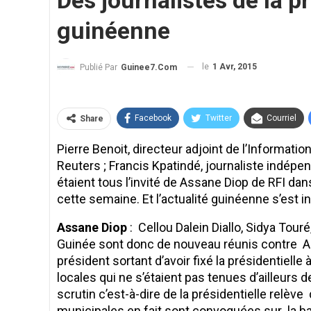
Des journalistes de la p
guinéenne
le
1 Avr, 2015
Publié Par
Guinee7.com
Facebook
Twitter
Courriel
Share
Pierre Benoit, directeur adjoint de l’Informati
Reuters ; Francis Kpatindé, journaliste indépe
étaient tous l’invité de Assane Diop de RFI da
cette semaine. Et l’actualité guinéenne s’est i
Assane Diop
: Cellou Dalein Diallo, Sidya Tou
Guinée sont donc de nouveau réunis contre Al
président sortant d’avoir fixé la présidentiell
locales qui ne s’étaient pas tenues d’ailleurs
scrutin c’est-à-dire de la présidentielle relève
municipales en fait sont convoquées sur la ba