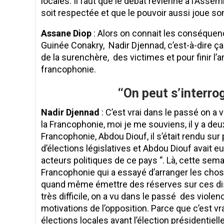
locales. Il faut que le débat revienne à l’Assem
soit respectée et que le pouvoir aussi joue son
Assane Diop
: Alors on connait les conséquenc
Guinée Conakry, Nadir Djennad, c’est-à-dire ça
de la surenchère, des victimes et pour finir l’ar
francophonie.
‘‘On peut s’interro
Nadir Djennad
: C’est vrai dans le passé on a 
la Francophonie, moi je me souviens, il y a deux
Francophonie, Abdou Diouf, il s’était rendu sur p
d’élections législatives et Abdou Diouf avait eu
acteurs politiques de ce pays ‘’. Là, cette sema
Francophonie qui a essayé d’arranger les chose
quand même émettre des réserves sur ces discu
très difficile, on a vu dans le passé des violenc
motivations de l’opposition. Parce que c’est vr
élections locales avant l’élection présidentie