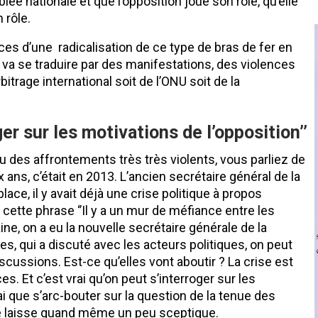
blée nationale et que l’opposition joue son rôle, qu’elle
 rôle.
es d’une radicalisation de ce type de bras de fer en
 va se traduire par des manifestations, des violences
bitrage international soit de l’ONU soit de la
ger sur les motivations de l’opposition’’
vu des affrontements très très violents, vous parliez de
 ans, c’était en 2013. L’ancien secrétaire général de la
lace, il y avait déjà une crise politique à propos
 cette phrase ‘’Il y a un mur de méfiance entre les
ine, on a eu la nouvelle secrétaire générale de la
s, qui a discuté avec les acteurs politiques, on peut
ssions. Est-ce qu’elles vont aboutir ? La crise est
es. Et c’est vrai qu’on peut s’interroger sur les
ai que s’arc-bouter sur la question de la tenue des
lle laisse quand même un peu sceptique.