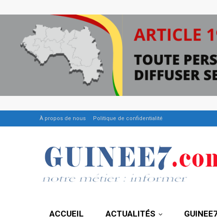
À propos de nous
Politique de confidentialité
ACCUEIL
ACTUALITÉS
GUINEE